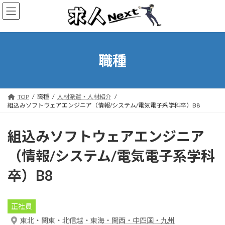
コ
ナ
ン
ビ
テ
ゲ
ン
ー
ツ
シ
へ
ョ
職種
ス
ン
キ
に
ッ
移
プ
動
TOP
職種
人材派遣・人材紹介
組込みソフトウェアエンジニア（情報/システム/電気電子系学科卒）B8
組込みソフトウェアエンジニア
（情報/システム/電気電子系学科
卒）B8
正社員
東北・関東・北信越・東海・関西・中四国・九州