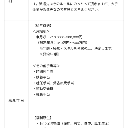
細
す。派遣先はそのルールにのっとって頂きますが、大手
企業が派遣先なので禁煙とお考えください。
【給与待遇】
＜月給制＞
◆月収：210,000～300,000円
（想定年収：350万円～500万円）
※年齢・経験・スキルを考慮の上、決定します。
※昇給年1回
＜その他手当等＞
・時間外手当
・扶養手当
・赴任手当、帰省旅費手当
・通勤交通費
・役職手当
給与/手当
【福利厚生】
・社会保険完備（雇用、労災、健康、厚生年金）