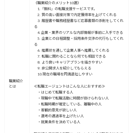
《職業紹介のメリット10選》
1.「無料」の転職支援サービスです。
2. 質の高い面接対策で内定獲得率を上げてくれる
3. 履歴書や職務経歴書など応募書類の添削をしてくれ
る
4. 企業・業界のリアルな内部情報が事前に入手できる
5. 企業との日程調整・採用条件交渉の代行もしてくれ
る
6. 推薦状を通して企業人事へ推薦してくれる
7. 転職に関わることなら何でも相談できる
8. より良いキャリアプランを描きやすい
9. 非公開求人を紹介してもらえる
10.現在の職場を円満退社しやすい
職業紹介
とは
≪転職エージェントはこんな人におすすめ≫
・はじめて転職する人
・現職中で転職活動に時間が掛けられない人
・転職時期が確定している、離職中の人
・客観的意見が欲しい人
・選考の通過率を上げたい人
・就業条件を決めている人