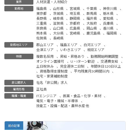
人材派遣・人材紹介
業界
福島県
、
山形県
、
宮城県
、
千葉県
、
神奈川県
、
勤務地
東京都
、
茨城県
、
埼玉県
、
群馬県
、
栃木県
、
長野県
、
岐阜県
、
静岡県
、
福井県
、
愛知県
、
三重県
、
滋賀県
、
京都府
、
大阪府
、
兵庫県
、
奈良県
、
山口県
、
広島県
、
岡山県
、
香川県
、
熊本県
、
大分県
、
宮崎県
、
鹿児島県
、
福岡県
、
佐賀県
、
長崎県
郡山エリア
、
福島エリア
、
白河エリア
、
勤務地エリア
会津エリア
、
いわきエリア
、
相双エリア
複数名採用
、
昇給・昇格あり
、
勤務開始時期調整
、
特徴
オンライン面接可
、
U・Iターン歓迎
、
交通費支給
、
土日祝休み
、
完全週休二日制
、
年間休日120日以上
、
資格取得支援制度
、
平均残業月30時間以内
、
社宅・家賃補助制度
社名「非公開」求人
非公開求人
正社員
雇用形態
ITエンジニア
、
医薬・食品・化学・素材
、
職種・職業
電気・電子・機械・半導体
、
技能工・設備・配送・農林水産 他
前の記事