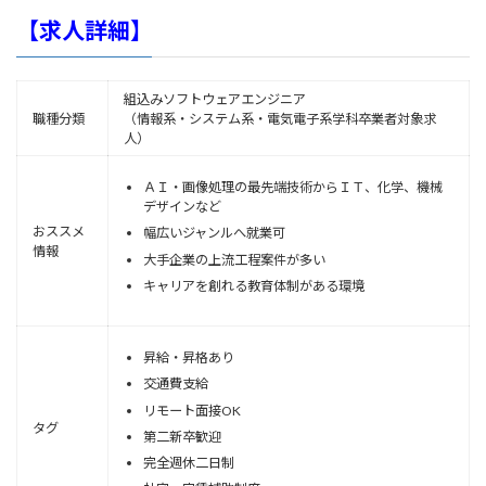
【求人詳細】
組込みソフトウェアエンジニア
職種分類
（情報系・システム系・電気電子系学科卒業者対象求
人）
ＡＩ・画像処理の最先端技術からＩＴ、化学、機械
デザインなど
おススメ
幅広いジャンルへ就業可
情報
大手企業の上流工程案件が多い
キャリアを創れる教育体制がある環境
昇給・昇格あり
交通費支給
リモート面接OK
タグ
第二新卒歓迎
完全週休二日制