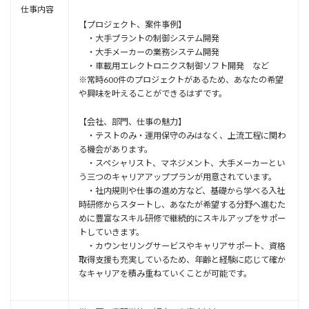
仕事内容
【プロジェクト、案件事例】
・⼤⼿プラントの制御システム開発
・⼤⼿メーカーの業務システム開発
・⾞載⽤エレクトロニクス制御ソフト開発 など
※常時600件のプロジェクトがあるため、あなたの希望
や興味を叶えることができるはずです。
【会社、部門、仕事の魅力】
・テストのみ・運⽤保守のみはなく、上流⼯程に関わ
る機会があります。
・スペシャリスト、マネジメント、大手メーカーとい
う三つのキャリアアッププランが用意されています。
・社内規則や仕事の進め⽅など、基礎から学べる⼊社
時研修からスタートし、あなたが希望する分野へ進むた
めに豊富なスキル研修で継続的にスキルアップをサポー
トしていきます。
・カウンセリングサービスやキャリアサポート、資格
取得⽀援も充実しているため、年齢と経験に応じて確か
なキャリアを積み重ねていくことが可能です。