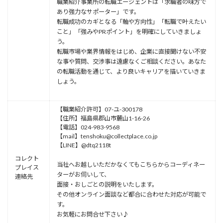
職業紹介事業所の転職エージェントは「求職者の味方で
あり強力なサポーター」です。
転職成功のカギとなる「軸や方向性」「転職で叶えたい
こと」「強みやPRポイント」を明確にしていきましょ
う。
転職市場や業界情報をはじめ、企業に直接聞けない不安
な事や質問、交渉事は遠慮なくご相談ください。あなた
の転職活動を通じて、より良いキャリアを描いていきま
しょう。
【職業紹介許可】07-ユ-300178
【住所】福島県郡山市麓山1-16-26
【電話】024-983-9568
【mail】tenshoku@collectplace.co.jp
【LINE】@dtq2118t
コレクト
当社へお越しいただかなくてもこちらからコーディネー
プレイス
ターがお伺いして、
連絡先
面接・おしごとの説明をいたします。
その他オンライン面談など都合に合わせた対応が可能で
す。
お気軽にお問合せ下さい♪