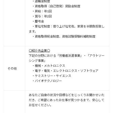
・退職金制度
・資格取得（自己啓発）奨励金制度
・昇給：年1回
・賞与：年2回
・慶弔金
・寮社宅制度：借り上げ社宅有。家賃を半額負担致し
ます。
・資格取得祝金制度、資格試験受験料補助制度
〇紹介先企業〇
下記の分野における「労働者派遣事業」・「アウトソー
シング事業」
・機械・メカトロニクス
その他
・電子・電気・エレクトロニクス・ソフトウェア
・ケミストリー・サイエンス
・バイオテクノロジー
あなたご自身の状況や目標などをじっくりお聞かせいた
だき、ご希望にあったお仕事が見つかるまで、安心して
お任せください。