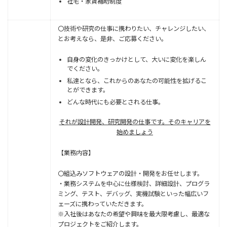
社宅・家賃補助制度
〇技術や研究の仕事に携わりたい、チャレンジしたい、
とお考えなら、是非、ご応募ください。
自身の変化のきっかけとして、大いに変化を楽しん
でください。
私達となら、これからのあなたの可能性を拡げるこ
とができます。
どんな時代にも必要とされる仕事。
それが設計開発、研究開発の仕事です。そのキャリアを
始めましょう
【業務内容】
〇組込みソフトウェアの設計・開発をお任せします。
・業務システムを中心に仕様検討、詳細設計、プログラ
ミング、テスト、デバッグ、実機試験といった幅広いフ
ェーズに携わっていただきます。
※⼊社後はあなたの希望や興味を最⼤限考慮し、最適な
プロジェクトをご紹介します。