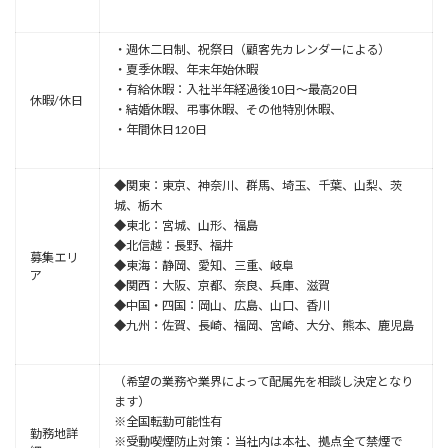
・週休二日制、祝祭日（顧客先カレンダーによる）
・夏季休暇、年末年始休暇
・有給休暇：入社半年経過後10⽇〜最高20⽇
休暇/休日
・結婚休暇、弔事休暇、その他特別休暇、
・年間休日120日
◆関東：東京、神奈川、群⾺、埼⽟、千葉、⼭梨、茨
城、栃⽊
◆東北：宮城、山形、福島
◆北信越：⻑野、福井
募集エリ
◆東海：静岡、愛知、三重、岐⾩
ア
◆関⻄：⼤阪、京都、奈良、兵庫、滋賀
◆中国・四国：岡⼭、広島、⼭⼝、⾹川
◆九州：佐賀、⻑崎、福岡、宮崎、⼤分、熊本、⿅児島
（希望の業務や業界によって配属先を相談し決定となり
ます）
※全国転勤可能性有
勤務地詳
※受動喫煙防止対策：当社内は本社、拠点全て禁煙で