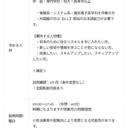
学 歴：専門学校・短大・高専卒以上
・情報系・システム系・電気電子系学科を卒業の方
・外国籍の方は【N１】相当の日本語能力が必要で
す。
【期待する人物像】
・将来のために役⽴つスキルを⼿に⼊れたい⽅。
求める人
・新しい技術や情報を学ぶことが苦にならない⽅。
材
・成長したい、スキルアップしたい、ステップアップ
したい方。
＜補足＞
試用期間：6か月（条件変更なし）
・全国転勤可能あり
09:00～17:45 （休憩：60分）
時期にもよりますが残業月25時間程度
勤務時間/
※担当業務や配属先により変更となる可能性がありま
曜日
す。